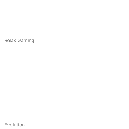
Relax Gaming
Evolution