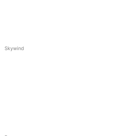
Skywind