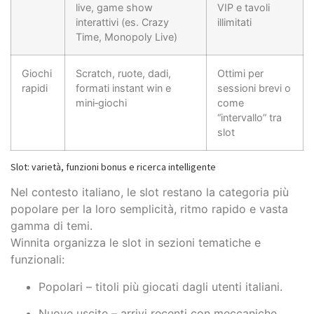
live, game show
VIP e tavoli
interattivi (es. Crazy
illimitati
Time, Monopoly Live)
Giochi
Scratch, ruote, dadi,
Ottimi per
rapidi
formati instant win e
sessioni brevi o
mini‑giochi
come
“intervallo” tra
slot
Slot: varietà, funzioni bonus e ricerca intelligente
Nel contesto italiano, le slot restano la categoria più
popolare per la loro semplicità, ritmo rapido e vasta
gamma di temi.
Winnita organizza le slot in sezioni tematiche e
funzionali:
Popolari – titoli più giocati dagli utenti italiani.
Nuove uscite – arrivi recenti con meccaniche