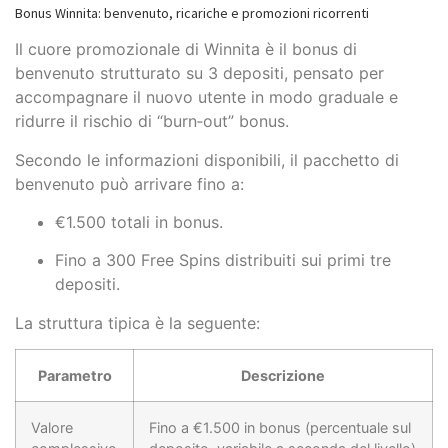
Bonus Winnita: benvenuto, ricariche e promozioni ricorrenti
Il cuore promozionale di Winnita è il bonus di
benvenuto strutturato su 3 depositi, pensato per
accompagnare il nuovo utente in modo graduale e
ridurre il rischio di “burn‑out” bonus.
Secondo le informazioni disponibili, il pacchetto di
benvenuto può arrivare fino a:
€1.500 totali in bonus.
Fino a 300 Free Spins distribuiti sui primi tre
depositi.
La struttura tipica è la seguente:
Parametro
Descrizione
Valore
Fino a €1.500 in bonus (percentuale sul