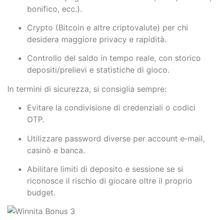
bonifico, ecc.).
Crypto (Bitcoin e altre criptovalute) per chi
desidera maggiore privacy e rapidità.
Controllo del saldo in tempo reale, con storico
depositi/prelievi e statistiche di gioco.
In termini di sicurezza, si consiglia sempre:
Evitare la condivisione di credenziali o codici
OTP.
Utilizzare password diverse per account e‑mail,
casinò e banca.
Abilitare limiti di deposito e sessione se si
riconosce il rischio di giocare oltre il proprio
budget.