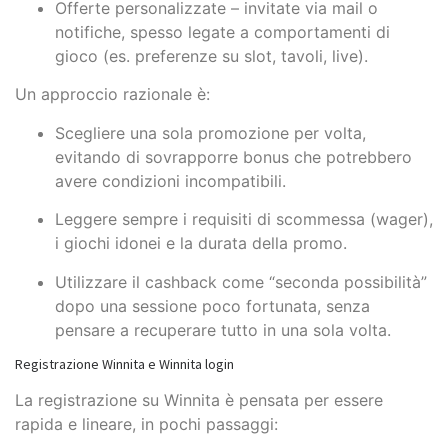
Offerte personalizzate – invitate via mail o
notifiche, spesso legate a comportamenti di
gioco (es. preferenze su slot, tavoli, live).
Un approccio razionale è:
Scegliere una sola promozione per volta,
evitando di sovrapporre bonus che potrebbero
avere condizioni incompatibili.
Leggere sempre i requisiti di scommessa (wager),
i giochi idonei e la durata della promo.
Utilizzare il cashback come “seconda possibilità”
dopo una sessione poco fortunata, senza
pensare a recuperare tutto in una sola volta.
Registrazione Winnita e Winnita login
La registrazione su Winnita è pensata per essere
rapida e lineare, in pochi passaggi: