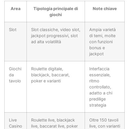
Area
Tipologia principale di
Note chiave
giochi
Slot
Slot classiche, video slot,
Ampia varietà
jackpot progressivi, slot
di temi, molte
ad alta volatilità
con funzioni
bonus e
jackpot
Giochi
Roulette digitale,
Interfaccia
da
blackjack, baccarat,
essenziale,
tavolo
poker e varianti
ritmo
controllato,
adatto a chi
predilige
strategia
Live
Roulette live, blackjack
Oltre 150 tavoli
Casino
live, baccarat live, poker
live, con varianti