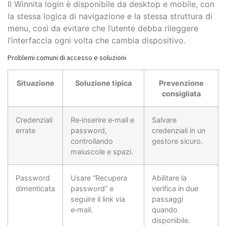
Il Winnita login è disponibile da desktop e mobile, con
la stessa logica di navigazione e la stessa struttura di
menu, così da evitare che l’utente debba rileggere
l’interfaccia ogni volta che cambia dispositivo.
Problemi comuni di accesso e soluzioni
Situazione
Soluzione tipica
Prevenzione
consigliata
Credenziali
Re‑inserire e‑mail e
Salvare
errate
password,
credenziali in un
controllando
gestore sicuro.
maiuscole e spazi.
Password
Usare “Recupera
Abilitare la
dimenticata
password” e
verifica in due
seguire il link via
passaggi
e‑mail.
quando
disponibile.