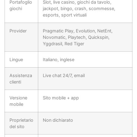
Portafoglio
Slot, live casino, giochi da tavolo,
giochi
jackpot, bingo, crash, scommesse,
esports, sport virtuali
Provider
Pragmatic Play, Evolution, NetEnt,
Novomatic, Playtech, Quickspin,
Yggdrasil, Red Tiger
Lingue
Italiano, inglese
Assistenza
Live chat 24/7, email
clienti
Versione
Sito mobile + app
mobile
Proprietario
Non dichiarato
del sito