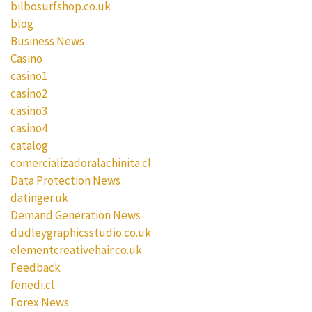
bilbosurfshop.co.uk
blog
Business News
Casino
casino1
casino2
casino3
casino4
catalog
comercializadoralachinita.cl
Data Protection News
datinger.uk
Demand Generation News
dudleygraphicsstudio.co.uk
elementcreativehair.co.uk
Feedback
fenedi.cl
Forex News