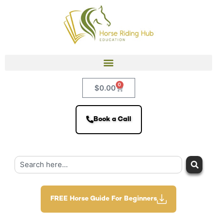
0
$
0.00
Book a Call
FREE Horse Guide For Beginners