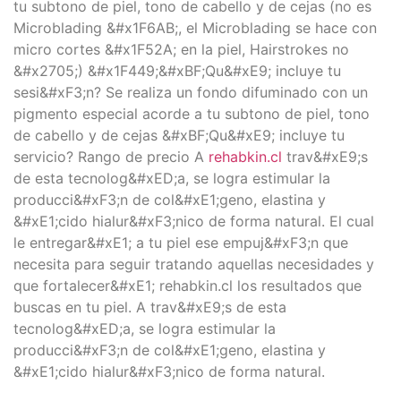
tu subtono de piel, tono de cabello y de cejas (no es
Microblading &#x1F6AB;, el Microblading se hace con
micro cortes &#x1F52A; en la piel, Hairstrokes no
&#x2705;) &#x1F449;&#xBF;Qu&#xE9; incluye tu
sesi&#xF3;n? Se realiza un fondo difuminado con un
pigmento especial acorde a tu subtono de piel, tono
de cabello y de cejas &#xBF;Qu&#xE9; incluye tu
servicio? Rango de precio A
rehabkin.cl
trav&#xE9;s
de esta tecnolog&#xED;a, se logra estimular la
producci&#xF3;n de col&#xE1;geno, elastina y
&#xE1;cido hialur&#xF3;nico de forma natural. El cual
le entregar&#xE1; a tu piel ese empuj&#xF3;n que
necesita para seguir tratando aquellas necesidades y
que fortalecer&#xE1; rehabkin.cl los resultados que
buscas en tu piel. A trav&#xE9;s de esta
tecnolog&#xED;a, se logra estimular la
producci&#xF3;n de col&#xE1;geno, elastina y
&#xE1;cido hialur&#xF3;nico de forma natural.