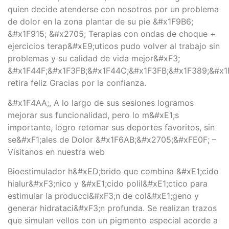
quien decide atenderse con nosotros por un problema
de dolor en la zona plantar de su pie &#x1F9B6;
&#x1F915; &#x2705; Terapias con ondas de choque +
ejercicios terap&#xE9;uticos pudo volver al trabajo sin
problemas y su calidad de vida mejor&#xF3;
&#x1F44F;&#x1F3FB;&#x1F44C;&#x1F3FB;&#x1F389;&#x1
retira feliz Gracias por la confianza.
&#x1F4AA;, A lo largo de sus sesiones logramos
mejorar sus funcionalidad, pero lo m&#xE1;s
importante, logro retomar sus deportes favoritos, sin
se&#xF1;ales de Dolor &#x1F6AB;&#x2705;&#xFE0F; –
Visitanos en nuestra web
Bioestimulador h&#xED;brido que combina &#xE1;cido
hialur&#xF3;nico y &#xE1;cido polil&#xE1;ctico para
estimular la producci&#xF3;n de col&#xE1;geno y
generar hidrataci&#xF3;n profunda. Se realizan trazos
que simulan vellos con un pigmento especial acorde a