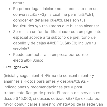
natural.
En primer lugar, iniciaremos la consulta con una
conversaci&#xF3;n la cual me permitir&#xE1;
conocer en detalles cu&#xE1;les son tus
inquietudes y/o resultados que buscas alcanzar.
Se realiza un fondo difuminado con un pigmento
especial acorde a tu subtono de piel, tono de
cabello y de cejas &#xBF;Qu&#xE9; incluye tu
servicio?
Puede contactar a la empresa por correo
electr&#xF3;nico
P&#xE1;gina web
(inicial y seguimiento) -Firma de consentimiento y
anamnesis -Fotos para antes y despu&#xE9;s -
Indicaciones y recomendaciones pre y post
tratamiento Rango de precio El precio del servicio es
desde $45.000, si deseas cotizaci&#xF3;n exacta por
favor comunicarse a nuestro WhatsApp de la sede San