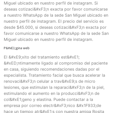
Miguel ubicado en nuestro perfil de instagram. Si
deseas cotizaci&#xF3;n exacta por favor comunicarse
a nuestro WhatsApp de la sede San Miguel ubicado en
nuestro perfil de instagram. El precio del servicio es
desde $45.000, si deseas cotizaci&#xF3;n exacta por
favor comunicarse a nuestro WhatsApp de la sede San
Miguel ubicado en nuestro perfil de instagram.
P&#xE1;gina web
El &#xE9;xito del tratamiento est&#xE1;
&#xED;ntimamente ligado al compromiso del paciente
en casa, siguiendo recomendaciones dadas por el
especialista. Tratamiento facial que busca acelerar la
renovaci&#xF3;n celular a trav&#xE9;s de micro
lesiones, que estimulan la reparaci&#xF3;n de la piel,
estimulando el aumento en la producci&#xF3;n de
col&#xE1;geno y elastina. Puede contactar a la
empresa por correo electr&#xF3;nico &#x1F933;de
hace un tiempo atr&#xE1;s con nuestra amiga Rosita