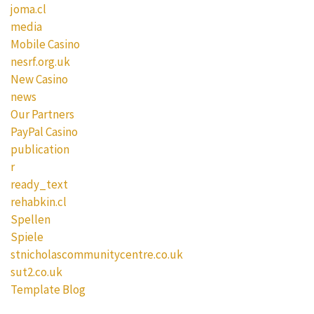
joma.cl
media
Mobile Casino
nesrf.org.uk
New Casino
news
Our Partners
PayPal Casino
publication
r
ready_text
rehabkin.cl
Spellen
Spiele
stnicholascommunitycentre.co.uk
sut2.co.uk
Template Blog