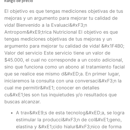
Rango de precio
El objetivo es que tengas mediciones objetivas de tus
mejoras y un argumento para mejorar tu calidad de
vida! Bienvenido a la Evaluaci&#xF3;n
Antropom&#xE9;trica Nutricional El objetivo es que
tengas mediciones objetivas de tus mejoras y un
argumento para mejorar tu calidad de vida! &#x1F4B0;
Valor del servicio Este servicio tiene un valor de
$45.000, el cual no corresponde a un costo adicional,
sino que funciona como un abono al tratamiento facial
que se realice ese mismo d&#xED;a. En primer lugar,
iniciaremos la consulta con una conversaci&#xF3;n la
cual me permitir&#xE1; conocer en detalles
cu&#xE1;les son tus inquietudes y/o resultados que
buscas alcanzar.
A trav&#xE9;s de esta tecnolog&#xED;a, se logra
estimular la producci&#xF3;n de col&#xE1;geno,
elastina y &#xE1;cido hialur&#xF3;nico de forma