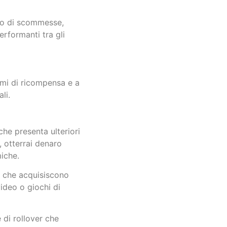
ogo di scommesse,
erformanti tra gli
mmi di ricompensa e a
li.
che presenta ulteriori
e, otterrai denaro
iche.
 ​​che acquisiscono
video o giochi di
 di rollover che