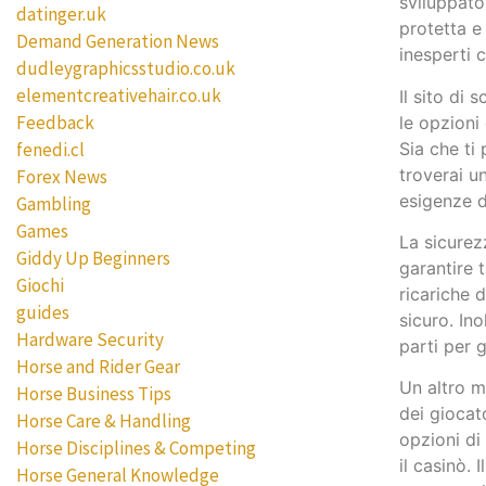
sviluppato
datinger.uk
protetta e
Demand Generation News
inesperti 
dudleygraphicsstudio.co.uk
elementcreativehair.co.uk
Il sito di
Feedback
le opzioni
Sia che ti 
fenedi.cl
troverai u
Forex News
esigenze d
Gambling
Games
La sicurez
Giddy Up Beginners
garantire t
Giochi
ricariche d
guides
sicuro. In
Hardware Security
parti per 
Horse and Rider Gear
Un altro m
Horse Business Tips
dei giocat
Horse Care & Handling
opzioni di
Horse Disciplines & Competing
il casinò.
Horse General Knowledge