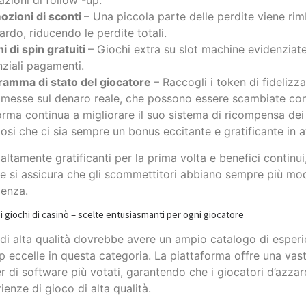
azioni di follow -up.
ozioni di sconti
– Una piccola parte delle perdite viene ri
ardo, riducendo le perdite totali.
i di spin gratuiti
– Giochi extra su slot machine evidenzia
ziali pagamenti.
ramma di stato del giocatore
– Raccogli i token di fidelizz
messe sul denaro reale, che possono essere scambiate con
orma continua a migliorare il suo sistema di ricompensa dei 
osi che ci sia sempre un bonus eccitante e gratificante in at
altamente gratificanti per la prima volta e benefici continui,
si assicura che gli scommettitori abbiano sempre più mod
ienza.
i giochi di casinò – scelte entusiasmanti per ogni giocatore
di alta qualità dovrebbe avere un ampio catalogo di espe
p eccelle in questa categoria. La piattaforma offre una va
r di software più votati, garantendo che i giocatori d’azza
ienze di gioco di alta qualità.