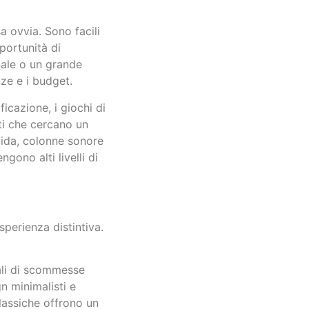
a ovvia. Sono facili
portunità di
nale o un grande
nze e i budget.
icazione, i giochi di
nti che cercano un
vida, colonne sonore
gono alti livelli di
sperienza distintiva.
nali di scommesse
n minimalisti e
classiche offrono un