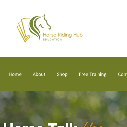
Home
About
Shop
Free Training
Con