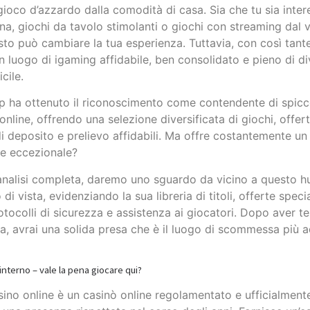
 gioco d’azzardo dalla comodità di casa. Sia che tu sia inte
ina, giochi da tavolo stimolanti o giochi con streaming dal v
sto può cambiare la tua esperienza. Tuttavia, con così tante 
un luogo di igaming affidabile, ben consolidato e pieno di 
icile.
p ha ottenuto il riconoscimento come contendente di spicco
online, offrendo una selezione diversificata di giochi, offe
di deposito e prelievo affidabili. Ma offre costantemente un
 eccezionale?
 analisi completa, daremo uno sguardo da vicino a questo 
di vista, evidenziando la sua libreria di titoli, offerte speci
otocolli di sicurezza e assistenza ai giocatori. Dopo aver 
, avrai una solida presa che è il luogo di scommessa più a
nterno – vale la pena giocare qui?
sino online è un casinò online regolamentato e ufficialmen