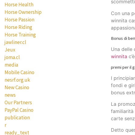
scommetti
Horse Health
Horse Ownership
Con una po
Horse Passion
winnita ca
Horse Riding
appassion
Horse Training
Bonus di ben
jawliner.cl
Una delle 
Jeux
winnita
c’è
joma.cl
media
premi per il 
Mobile Casino
I principia
nesrf.org.uk
fondi e gir
New Casino
bonus extr
news
Our Partners
La promozi
PayPal Casino
familiarità
publication
carte senz
r
Detto ques
ready_text