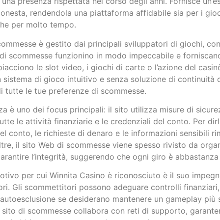
 una presenza rispettata nel corso degli anni. Fornisce un’e
 onesta, rendendola una piattaforma affidabile sia per i gio
che per molto tempo.
 scommesse è gestito dai principali sviluppatori di giochi, c
 di scommesse funzionino in modo impeccabile e forniscan
piacciono le slot video, i giochi di carte o l’azione del casi
n sistema di gioco intuitivo e senza soluzione di continuità 
i tutte le tue preferenze di scommesse.
za è uno dei focus principali: il sito utilizza misure di sicu
utte le attività finanziarie e le credenziali del conto. Per dir
el conto, le richieste di denaro e le informazioni sensibili 
oltre, il sito Web di scommesse viene spesso rivisto da orga
garantire l’integrità, suggerendo che ogni giro è abbastanza
otivo per cui Winnita Casino è riconosciuto è il suo impegn
ori. Gli scommettitori possono adeguare controlli finanziari, 
 autoesclusione se desiderano mantenere un gameplay più 
 Il sito di scommesse collabora con reti di supporto, garante