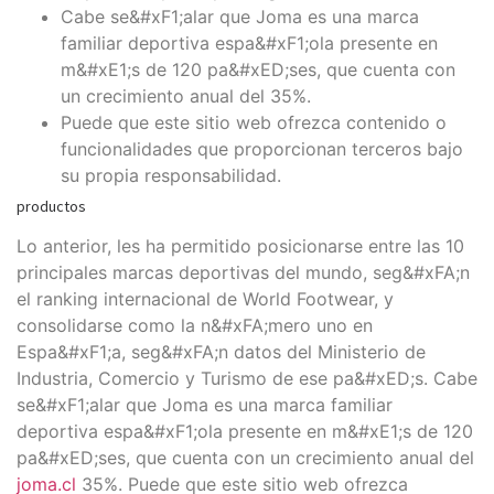
Cabe se&#xF1;alar que Joma es una marca
familiar deportiva espa&#xF1;ola presente en
m&#xE1;s de 120 pa&#xED;ses, que cuenta con
un crecimiento anual del 35%.
Puede que este sitio web ofrezca contenido o
funcionalidades que proporcionan terceros bajo
su propia responsabilidad.
productos
Lo anterior, les ha permitido posicionarse entre las 10
principales marcas deportivas del mundo, seg&#xFA;n
el ranking internacional de World Footwear, y
consolidarse como la n&#xFA;mero uno en
Espa&#xF1;a, seg&#xFA;n datos del Ministerio de
Industria, Comercio y Turismo de ese pa&#xED;s. Cabe
se&#xF1;alar que Joma es una marca familiar
deportiva espa&#xF1;ola presente en m&#xE1;s de 120
pa&#xED;ses, que cuenta con un crecimiento anual del
joma.cl
35%. Puede que este sitio web ofrezca