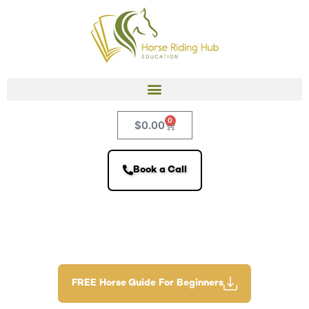
0
$
0.00
Book a Call
FREE Horse Guide For Beginners