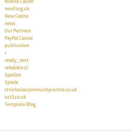
Mobile Casino
nesrf.org.uk
New Casino
news
Our Partners
PayPal Casino
publication
r
ready_text
rehabkin.cl
Spellen
Spiele
stnicholascommunitycentre.co.uk
sut2.co.uk
Template Blog