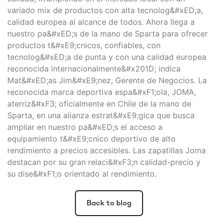
variado mix de productos con alta tecnolog&#xED;a,
calidad europea al alcance de todos. Ahora llega a
nuestro pa&#xED;s de la mano de Sparta para ofrecer
productos t&#xE9;cnicos, confiables, con
tecnolog&#xED;a de punta y con una calidad europea
reconocida internacionalmente&#x201D; indica
Mat&#xED;as Jim&#xE9;nez, Gerente de Negocios. La
reconocida marca deportiva espa&#xF1;ola, JOMA,
aterriz&#xF3; oficialmente en Chile de la mano de
Sparta, en una alianza estrat&#xE9;gica que busca
ampliar en nuestro pa&#xED;s el acceso a
equipamiento t&#xE9;cnico deportivo de alto
rendimiento a precios accesibles. Las zapatillas Joma
destacan por su gran relaci&#xF3;n calidad-precio y
su dise&#xF1;o orientado al rendimiento.
Back to blog