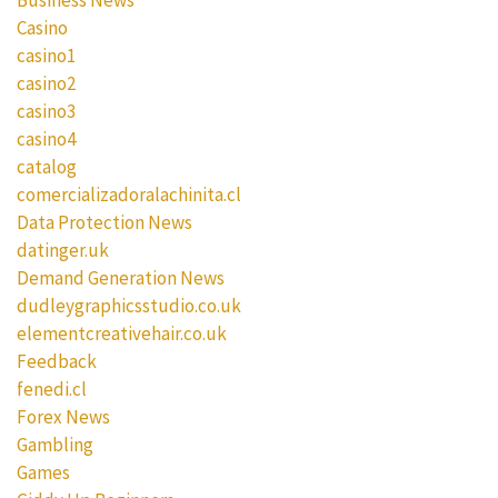
Business News
Casino
casino1
casino2
casino3
casino4
catalog
comercializadoralachinita.cl
Data Protection News
datinger.uk
Demand Generation News
dudleygraphicsstudio.co.uk
elementcreativehair.co.uk
Feedback
fenedi.cl
Forex News
Gambling
Games