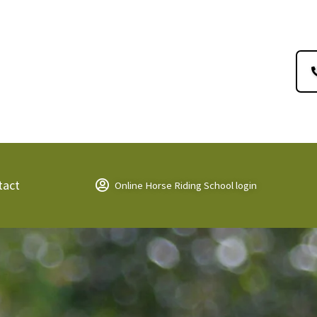
tact
Online Horse Riding School login