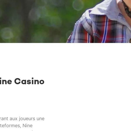
Nine Casino
rant aux joueurs une
ateformes, Nine