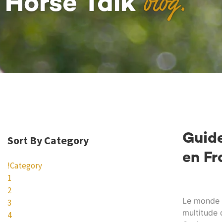
blog.
Horse Talk
Guide
Sort By Category
en Fr
!Category
1
2
Le monde d
3
multitude 
4