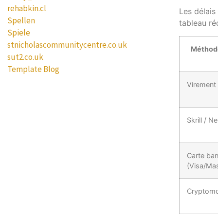
rehabkin.cl
Les délais
Spellen
tableau ré
Spiele
stnicholascommunitycentre.co.uk
Méthode
sut2.co.uk
Template Blog
Virement
Skrill / Ne
Carte ban
(Visa/Ma
Cryptomo