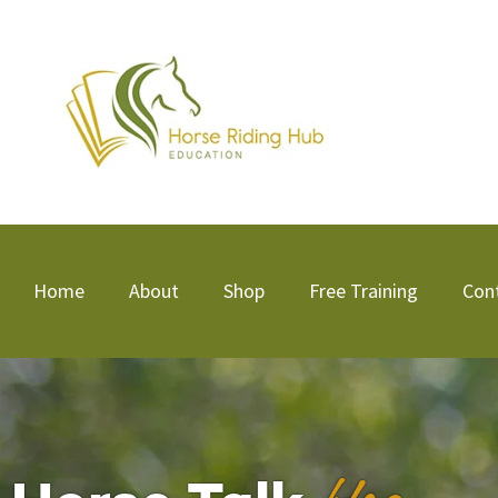
Home
About
Shop
Free Training
Con