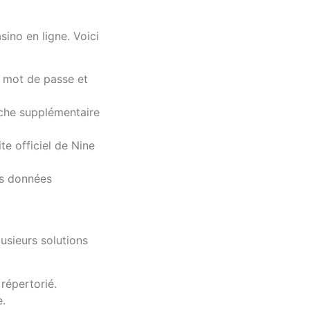
sino en ligne. Voici
 mot de passe et
che supplémentaire
te officiel de Nine
s données
lusieurs solutions
répertorié.
e.