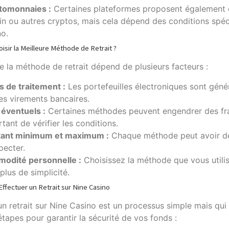
tomonnaies :
Certaines plateformes proposent également d
in ou autres cryptos, mais cela dépend des conditions spéc
no.
sir la Meilleure Méthode de Retrait ?
e la méthode de retrait dépend de plusieurs facteurs :
s de traitement :
Les portefeuilles électroniques sont géné
es virements bancaires.
 éventuels :
Certaines méthodes peuvent engendrer des frai
tant de vérifier les conditions.
ant minimum et maximum :
Chaque méthode peut avoir des
pecter.
odité personnelle :
Choisissez la méthode que vous utilis
plus de simplicité.
Effectuer un Retrait sur Nine Casino
un retrait sur Nine Casino est un processus simple mais qui
étapes pour garantir la sécurité de vos fonds :