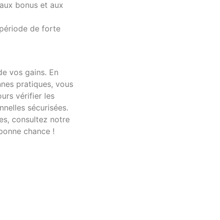
 aux bonus et aux
 période de forte
de vos gains. En
onnes pratiques, vous
urs vérifier les
nnelles sécurisées.
es, consultez notre
 bonne chance !