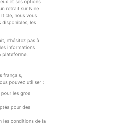
jeux et ses options
 retrait sur Nine
rticle, nous vous
 disponibles, les
it, n’hésitez pas à
des informations
a plateforme.
 français,
ous pouvez utiliser :
 pour les gros
eptés pour des
n les conditions de la