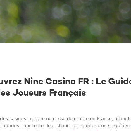
vrez Nine Casino FR : Le Guid
les Joueurs Français
es casinos en ligne ne cesse de croître en France, offrant
d’options pour tenter leur chance et profiter d’une expérien