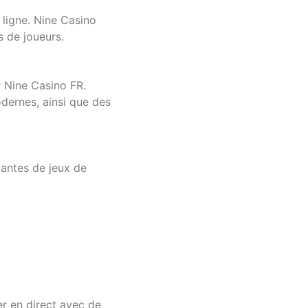
n ligne. Nine Casino
s de joueurs.
r Nine Casino FR.
dernes, ainsi que des
iantes de jeux de
r en direct avec de