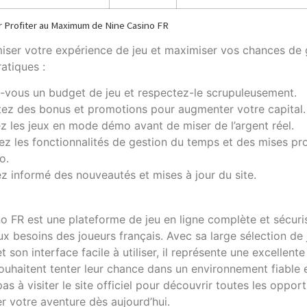
r Profiter au Maximum de Nine Casino FR
iser votre expérience de jeu et maximiser vos chances de 
ratiques :
-vous un budget de jeu et respectez-le scrupuleusement.
tez des bonus et promotions pour augmenter votre capital.
z les jeux en mode démo avant de miser de l’argent réel.
sez les fonctionnalités de gestion du temps et des mises pr
o.
z informé des nouveautés et mises à jour du site.
o FR est une plateforme de jeu en ligne complète et sécuri
x besoins des joueurs français. Avec sa large sélection de
et son interface facile à utiliser, il représente une excellen
ouhaitent tenter leur chance dans un environnement fiable e
as à visiter le site officiel pour découvrir toutes les opportu
 votre aventure dès aujourd’hui.