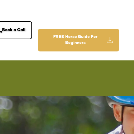
Book a Call
FREE Horse Guide For
Beginners