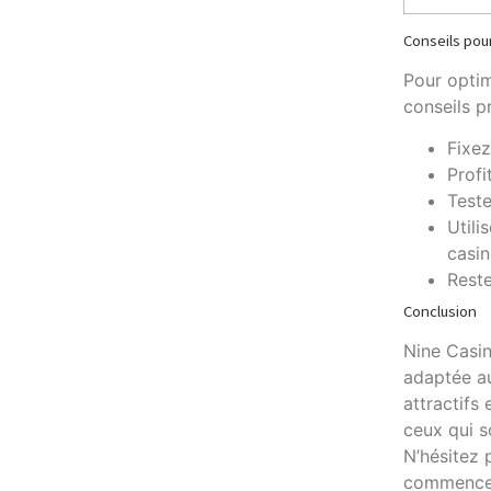
Conseils pou
Pour optim
conseils p
Fixez
Profi
Teste
Utili
casin
Reste
Conclusion
Nine Casin
adaptée au
attractifs 
ceux qui s
N’hésitez p
commencer