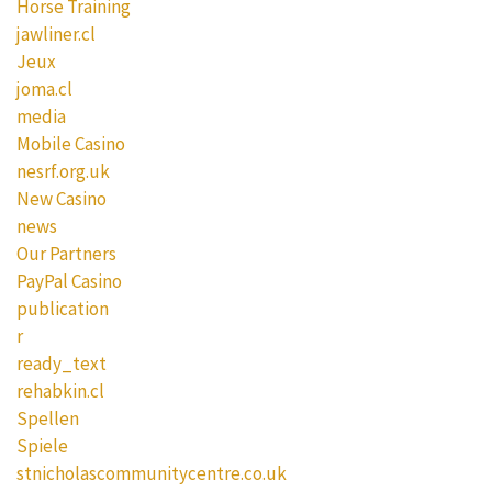
Horse Training
jawliner.cl
Jeux
joma.cl
media
Mobile Casino
nesrf.org.uk
New Casino
news
Our Partners
PayPal Casino
publication
r
ready_text
rehabkin.cl
Spellen
Spiele
stnicholascommunitycentre.co.uk