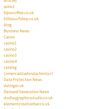
articles
asino1
bijoucoffee.co.uk
bilbosurfshop.co.uk
blog
Business News
Casino
casino1
casino2
casino3
casino4
catalog
comercializadoralachinita.cl
Data Protection News
datinger.uk
Demand Generation News
dudleygraphicsstudio.co.uk
elementcreativehair.co.uk