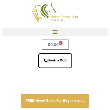
0
$
0.00
Book a Call
FREE Horse Guide For Beginners